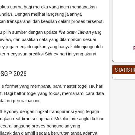
 fokus utama bagi mereka yang ingin mendapatkan
ngundian. Dengan melihat langsung jalannya
n transparansi dan keadilan dalam proses tersebut.
lu pilih sumber dengan update
live draw Taiwan
yang
 review, dan pastikan data yang ditampilkan sesuai
ey juga menjadi rujukan yang banyak dikunjungi oleh
er menyusun prediksi Sidney hari ini yang akurat
STATISTI
a SGP 2026
ple format yang membantu para master togel HK hari
if. Bagi bettor togel yang fokus, memahami cara data
dalam permainan ini.
t Sydney dengan tingkat transparansi yang terjaga
ngkan real-time setiap hari. Melalui Live angka keluar
 secara langsung proses pengundian yang
iacak dan diambil secara berurutan tanpa adanya