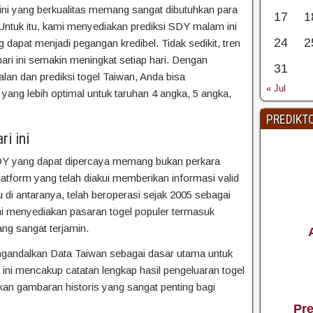
ini yang berkualitas memang sangat dibutuhkan para
17
1
 Untuk itu, kami menyediakan prediksi SDY malam ini
24
2
 dapat menjadi pegangan kredibel. Tidak sedikit, tren
ari ini semakin meningkat setiap hari. Dengan
31
an dan prediksi togel Taiwan, Anda bisa
« Jul
ang lebih optimal untuk taruhan 4 angka, 5 angka,
PREDIKT
i ini
SDY yang dapat dipercaya memang bukan perkara
atform yang telah diakui memberikan informasi valid
 di antaranya, telah beroperasi sejak 2005 sebagai
 ini menyediakan pasaran togel populer termasuk
ng sangat terjamin.
gandalkan Data Taiwan sebagai dasar utama untuk
a ini mencakup catatan lengkap hasil pengeluaran togel
kan gambaran historis yang sangat penting bagi
Pre