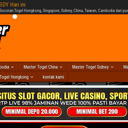
SDY Hari ini
Bocoran Togel Hongkong, Singapore, Sidney, China, Taiwan, Cambodia dari pusat
bodia
Master Togel China
Master Togel Sidney
Ma
Togel Hongkong
kontak kami