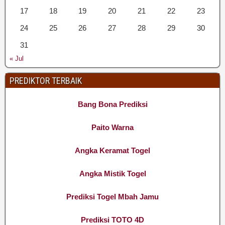
17
18
19
20
21
22
23
24
25
26
27
28
29
30
31
« Jul
PREDIKTOR TERBAIK
Bang Bona Prediksi
Paito Warna
Angka Keramat Togel
Angka Mistik Togel
Prediksi Togel Mbah Jamu
Prediksi TOTO 4D