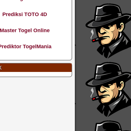
Prediksi TOTO 4D
Master Togel Online
Prediktor TogelMania
K