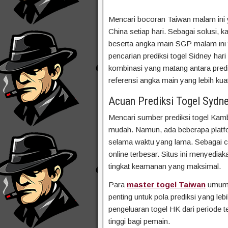
Mencari bocoran Taiwan malam ini 
China setiap hari. Sebagai solusi, 
beserta angka main SGP malam ini ya
pencarian prediksi togel Sidney har
kombinasi yang matang antara pred
referensi angka main yang lebih kua
Acuan Prediksi Togel Sydney
Mencari sumber prediksi togel Kam
mudah. Namun, ada beberapa platfo
selama waktu yang lama. Sebagai con
online terbesar. Situs ini menyedia
tingkat keamanan yang maksimal.
Para
master togel Taiwan
umumn
penting untuk pola prediksi yang lebi
pengeluaran togel HK dari periode t
tinggi bagi pemain.