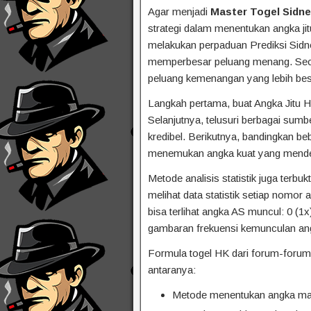
Agar menjadi
Master Togel Sidne
strategi dalam menentukan angka jit
melakukan perpaduan Prediksi Sidn
memperbesar peluang menang. Sec
peluang kemenangan yang lebih bes
Langkah pertama, buat Angka Jitu HK
Selanjutnya, telusuri berbagai sumbe
kredibel. Berikutnya, bandingkan b
menemukan angka kuat yang mendek
Metode analisis statistik juga terb
melihat data statistik setiap nomor 
bisa terlihat angka AS muncul: 0 (1
gambaran frekuensi kemunculan an
Formula togel HK dari forum-forum 
antaranya:
Metode menentukan angka mat