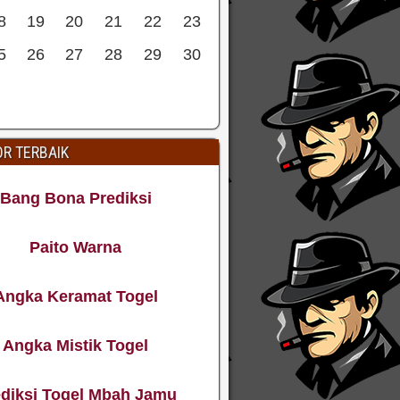
8
19
20
21
22
23
5
26
27
28
29
30
OR TERBAIK
Bang Bona Prediksi
Paito Warna
Angka Keramat Togel
Angka Mistik Togel
diksi Togel Mbah Jamu