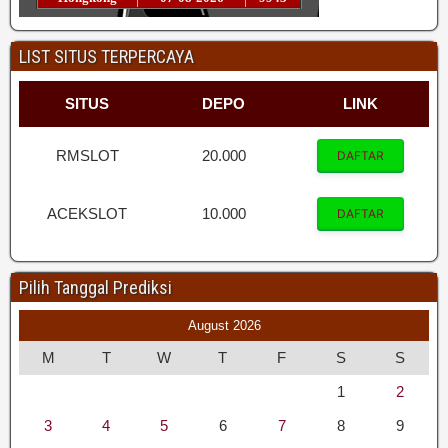
LIST SITUS TERPERCAYA
SITUS
DEPO
LINK
RMSLOT
20.000
DAFTAR
ACEKSLOT
10.000
DAFTAR
Pilih Tanggal Prediksi
August 2026
M
T
W
T
F
S
S
1
2
3
4
5
6
7
8
9