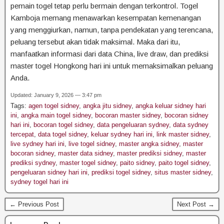
pemain togel tetap perlu bermain dengan terkontrol. Togel
Kamboja memang menawarkan kesempatan kemenangan
yang menggiurkan, namun, tanpa pendekatan yang terencana,
peluang tersebut akan tidak maksimal. Maka dari itu,
manfaatkan informasi dari data China, live draw, dan prediksi
master togel Hongkong hari ini untuk memaksimalkan peluang
Anda.
Updated: January 9, 2026 — 3:47 pm
Tags:
agen togel sidney
,
angka jitu sidney
,
angka keluar sidney hari
ini
,
angka main togel sidney
,
bocoran master sidney
,
bocoran sidney
hari ini
,
bocoran togel sidney
,
data pengeluaran sydney
,
data sydney
tercepat
,
data togel sidney
,
keluar sydney hari ini
,
link master sidney
,
live sydney hari ini
,
live togel sidney
,
master angka sidney
,
master
bocoran sidney
,
master data sidney
,
master prediksi sidney
,
master
prediksi sydney
,
master togel sidney
,
paito sidney
,
paito togel sidney
,
pengeluaran sidney hari ini
,
prediksi togel sidney
,
situs master sidney
,
sydney togel hari ini
← Previous Post
Next Post →