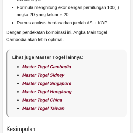
Formula menghitung ekor dengan perhitungan 100(-)
angka 2D yang keluar + 20
Rumus analisis berdasarkan jumlah AS + KOP
Dengan pendekatan kombinasi ini, Angka Main togel
Cambodia akan lebih optimal.
Lihat juga Master Togel lainnya:
Master Togel Cambodia
Master Togel Sidney
Master Togel Singapore
Master Togel Hongkong
Master Togel China
Master Togel Taiwan
Kesimpulan