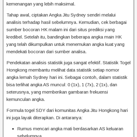
kemenangan yang lebih maksimal.
Tahap awal, ciptakan Angka Jitu Sydney sendiri melalui
analisis terhadap hasil sebelumnya. Kemudian, cek berbagai
sumber bocoran HK malam ini dari situs prediksi yang
kredibel. Setelah itu, bandingkan beberapa angka main HK
yang telah dikumpulkan untuk menemukan angka kuat yang
mendekati bocoran dari sumber analisa.
Pendekatan analisis statistik juga sangat efektif. Statistik Togel
Hongkong membantu melihat data statistik setiap nomor
angka lemah Sydney hari ini. Sebagai contoh, dalam statistik
bisa terlihat angka AS muncul: 0 (1x), 1 (7x), 2 (1x), dan
seterusnya, yang memberikan gambaran frekuensi
kemunculan angka.
Formula togel SDY dari komunitas Angka Jitu Hongkong hari
ini juga layak diterapkan. Di antaranya:
Rumus mencari angka mati berdasarkan AS keluaran
sebelumnya