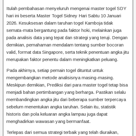
Itulah pembahasan menyeluruh mengenai master togel SDY
hari ini beserta Master Togel Sidney Hari Sabtu 10 Januari
2026. Kesuksesan dalam taruhan togel Kamboja tidak
semata-mata bergantung pada faktor hoki, melainkan juga
pada analisis data yang tepat dan strategi yang teruji. Dengan
demikian, pemahaman mendalam tentang sumber bocoran
valid, format data Singapore, serta teknik penentuan angka jitu
merupakan faktor penentu dalam meningkatkan peluang.
Pada akhirnya, setiap pemain togel dituntut untuk
mengembangkan metode analisisnya masing-masing.
Meskipun demikian, Prediksi dari para master togel tetap bisa
menjadi bahan pertimbangan yang berharga. Pastikan selalu
membandingkan angka jitu dari beberapa sumber terpercaya
sebelum menentukan angka taruhan. Selain itu, statistik
historis dan pola keluaran angka lampau juga dapat
menghadirkan wawasan yang bermanfaat.
Terlepas dari semua strategi terbaik yang telah diuraikan,