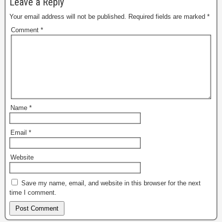
Leave a Reply
Your email address will not be published.
Required fields are marked
*
Comment
*
Name
*
Email
*
Website
Save my name, email, and website in this browser for the next
time I comment.