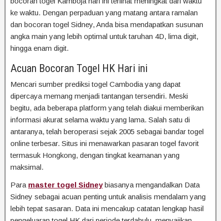
bocoran togel Kamboja hari ini terlihat meningkat dari waktu
ke waktu. Dengan perpaduan yang matang antara ramalan
dan bocoran togel Sidney, Anda bisa mendapatkan susunan
angka main yang lebih optimal untuk taruhan 4D, lima digit,
hingga enam digit.
Acuan Bocoran Togel HK Hari ini
Mencari sumber prediksi togel Cambodia yang dapat
dipercaya memang menjadi tantangan tersendiri. Meski
begitu, ada beberapa platform yang telah diakui memberikan
informasi akurat selama waktu yang lama. Salah satu di
antaranya, telah beroperasi sejak 2005 sebagai bandar togel
online terbesar. Situs ini menawarkan pasaran togel favorit
termasuk Hongkong, dengan tingkat keamanan yang
maksimal.
Para
master togel Sidney
biasanya mengandalkan Data
Sidney sebagai acuan penting untuk analisis mendalam yang
lebih tepat sasaran. Data ini mencakup catatan lengkap hasil
pengeluaran togel HK dari periode terdahulu, menyajikan