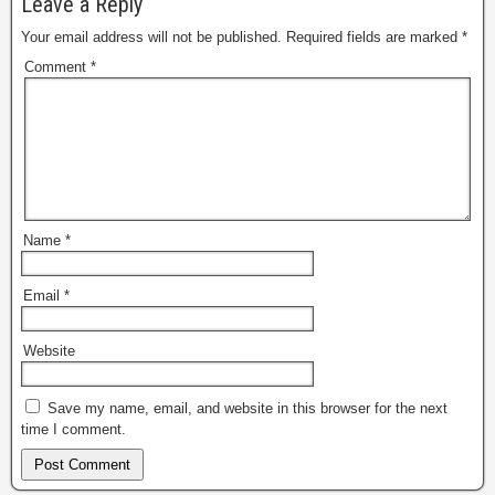
Leave a Reply
Your email address will not be published.
Required fields are marked
*
Comment
*
Name
*
Email
*
Website
Save my name, email, and website in this browser for the next
time I comment.