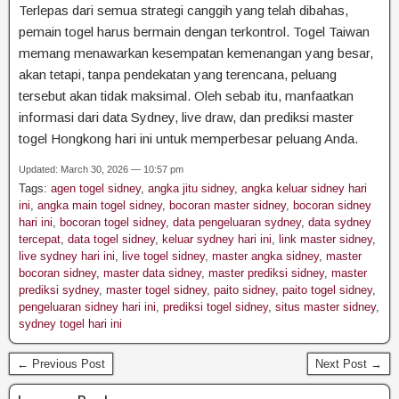
Terlepas dari semua strategi canggih yang telah dibahas,
pemain togel harus bermain dengan terkontrol. Togel Taiwan
memang menawarkan kesempatan kemenangan yang besar,
akan tetapi, tanpa pendekatan yang terencana, peluang
tersebut akan tidak maksimal. Oleh sebab itu, manfaatkan
informasi dari data Sydney, live draw, dan prediksi master
togel Hongkong hari ini untuk memperbesar peluang Anda.
Updated: March 30, 2026 — 10:57 pm
Tags:
agen togel sidney
,
angka jitu sidney
,
angka keluar sidney hari
ini
,
angka main togel sidney
,
bocoran master sidney
,
bocoran sidney
hari ini
,
bocoran togel sidney
,
data pengeluaran sydney
,
data sydney
tercepat
,
data togel sidney
,
keluar sydney hari ini
,
link master sidney
,
live sydney hari ini
,
live togel sidney
,
master angka sidney
,
master
bocoran sidney
,
master data sidney
,
master prediksi sidney
,
master
prediksi sydney
,
master togel sidney
,
paito sidney
,
paito togel sidney
,
pengeluaran sidney hari ini
,
prediksi togel sidney
,
situs master sidney
,
sydney togel hari ini
← Previous Post
Next Post →