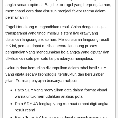
angka secara optimal. Bagi bettor togel yang berpengalaman,
memahami cara data disusun menjadi faktor utama dalam
permainan ini.
Togel Hongkong menghadirkan result China dengan tingkat
transparansi yang tinggi melalui sistem live draw yang
disiarkan langsung setiap hari. Melalui siaran langsung result
HK ini, pemain dapat melihat secara langsung proses
pengundian yang menggunakan bola angka yang diputar dan
dikeluarkan satu per satu tanpa adanya manipulasi.
Seluruh data kemudian dikumpulkan dalam tabel hasil SDY
yang ditata secara kronologis, terstruktur, dan bersumber
jelas. Format penyajian biasanya meliputi:
Paito SDY yang menyajikan data dalam format visual
warna untuk memudahkan analisis pola
Data SDY 4D lengkap yang memuat empat digit angka
result resmi
Paito Togel HK hari ini yang dapat menjadi acuan dari