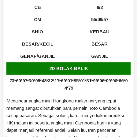
CB
9/2
CM
55/49/57
SHIO
KERBAU
BESAR/KECIL
BESAR
GENAP/GANJIL
GANJIL
2D BOLAK BALIK
73*60*97*30*95*48*32*17*69*01*95*01*31*99*06*09*90*66*9
4*79
Mengincar angka main Hongkong malam ini yang tepat
memang sangat dibutuhkan para pemain Toto Cambodia
setiap pasaran. Sebagai solusi, kami menyediakan prediksi
HK malam ini beserta angka main Cambodia hari ini yang
dapat menjadi referensi andal. Selain itu, tren pencarian