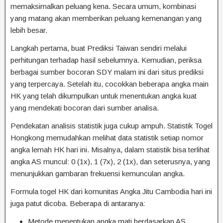
memaksimalkan peluang kena. Secara umum, kombinasi
yang matang akan memberikan peluang kemenangan yang
lebih besar.
Langkah pertama, buat Prediksi Taiwan sendiri melalui
perhitungan terhadap hasil sebelumnya. Kemudian, periksa
berbagai sumber bocoran SDY malam ini dari situs prediksi
yang terpercaya. Setelah itu, cocokkan beberapa angka main
HK yang telah dikumpulkan untuk menentukan angka kuat
yang mendekati bocoran dari sumber analisa.
Pendekatan analisis statistik juga cukup ampuh. Statistik Togel
Hongkong memudahkan melihat data statistik setiap nomor
angka lemah HK hari ini. Misalnya, dalam statistik bisa terlihat
angka AS muncul: 0 (1x), 1 (7x), 2 (1x), dan seterusnya, yang
menunjukkan gambaran frekuensi kemunculan angka.
Formula togel HK dari komunitas Angka Jitu Cambodia hari ini
juga patut dicoba. Beberapa di antaranya:
Metode menentukan angka mati berdasarkan AS