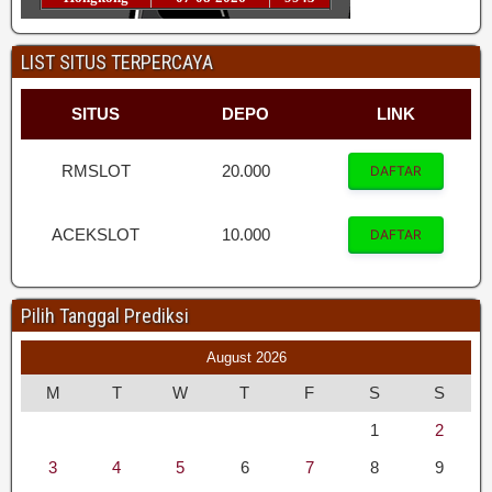
LIST SITUS TERPERCAYA
SITUS
DEPO
LINK
RMSLOT
20.000
DAFTAR
ACEKSLOT
10.000
DAFTAR
Pilih Tanggal Prediksi
August 2026
M
T
W
T
F
S
S
1
2
3
4
5
6
7
8
9