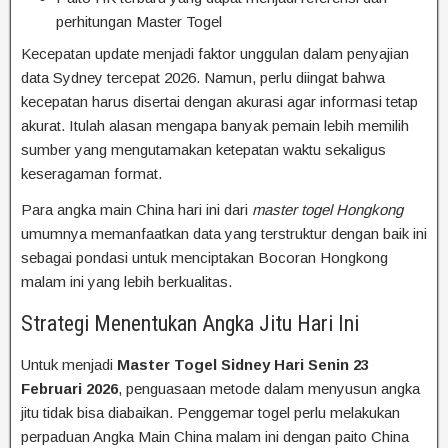
perhitungan Master Togel
Kecepatan update menjadi faktor unggulan dalam penyajian
data Sydney tercepat 2026. Namun, perlu diingat bahwa
kecepatan harus disertai dengan akurasi agar informasi tetap
akurat. Itulah alasan mengapa banyak pemain lebih memilih
sumber yang mengutamakan ketepatan waktu sekaligus
keseragaman format.
Para angka main China hari ini dari
master togel Hongkong
umumnya memanfaatkan data yang terstruktur dengan baik ini
sebagai pondasi untuk menciptakan Bocoran Hongkong
malam ini yang lebih berkualitas.
Strategi Menentukan Angka Jitu Hari Ini
Untuk menjadi
Master Togel Sidney Hari Senin 23
Februari 2026
, penguasaan metode dalam menyusun angka
jitu tidak bisa diabaikan. Penggemar togel perlu melakukan
perpaduan Angka Main China malam ini dengan paito China