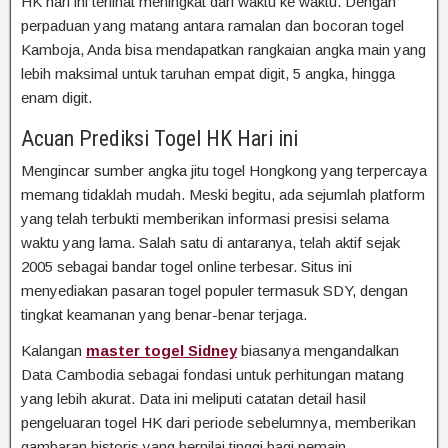
HK hari ini terlihat meningkat dari waktu ke waktu. Dengan
perpaduan yang matang antara ramalan dan bocoran togel
Kamboja, Anda bisa mendapatkan rangkaian angka main yang
lebih maksimal untuk taruhan empat digit, 5 angka, hingga
enam digit.
Acuan Prediksi Togel HK Hari ini
Mengincar sumber angka jitu togel Hongkong yang terpercaya
memang tidaklah mudah. Meski begitu, ada sejumlah platform
yang telah terbukti memberikan informasi presisi selama
waktu yang lama. Salah satu di antaranya, telah aktif sejak
2005 sebagai bandar togel online terbesar. Situs ini
menyediakan pasaran togel populer termasuk SDY, dengan
tingkat keamanan yang benar-benar terjaga.
Kalangan
master togel Sidney
biasanya mengandalkan
Data Cambodia sebagai fondasi untuk perhitungan matang
yang lebih akurat. Data ini meliputi catatan detail hasil
pengeluaran togel HK dari periode sebelumnya, memberikan
gambaran historis yang bernilai tinggi bagi pemain.