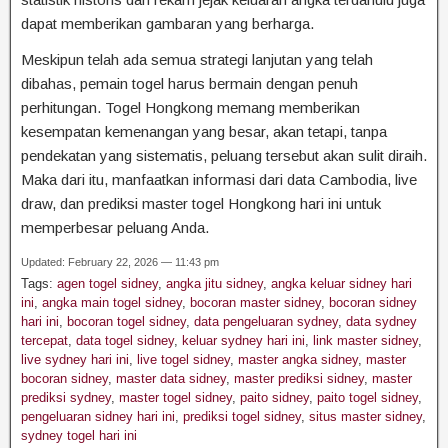
dapat memberikan gambaran yang berharga.
Meskipun telah ada semua strategi lanjutan yang telah
dibahas, pemain togel harus bermain dengan penuh
perhitungan. Togel Hongkong memang memberikan
kesempatan kemenangan yang besar, akan tetapi, tanpa
pendekatan yang sistematis, peluang tersebut akan sulit diraih.
Maka dari itu, manfaatkan informasi dari data Cambodia, live
draw, dan prediksi master togel Hongkong hari ini untuk
memperbesar peluang Anda.
Updated: February 22, 2026 — 11:43 pm
Tags:
agen togel sidney
,
angka jitu sidney
,
angka keluar sidney hari
ini
,
angka main togel sidney
,
bocoran master sidney
,
bocoran sidney
hari ini
,
bocoran togel sidney
,
data pengeluaran sydney
,
data sydney
tercepat
,
data togel sidney
,
keluar sydney hari ini
,
link master sidney
,
live sydney hari ini
,
live togel sidney
,
master angka sidney
,
master
bocoran sidney
,
master data sidney
,
master prediksi sidney
,
master
prediksi sydney
,
master togel sidney
,
paito sidney
,
paito togel sidney
,
pengeluaran sidney hari ini
,
prediksi togel sidney
,
situs master sidney
,
sydney togel hari ini