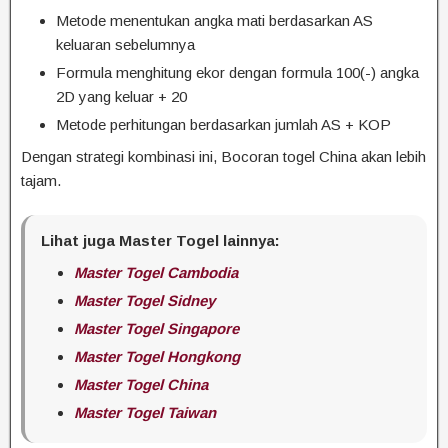
Metode menentukan angka mati berdasarkan AS
keluaran sebelumnya
Formula menghitung ekor dengan formula 100(-) angka
2D yang keluar + 20
Metode perhitungan berdasarkan jumlah AS + KOP
Dengan strategi kombinasi ini, Bocoran togel China akan lebih
tajam.
Lihat juga Master Togel lainnya:
Master Togel Cambodia
Master Togel Sidney
Master Togel Singapore
Master Togel Hongkong
Master Togel China
Master Togel Taiwan