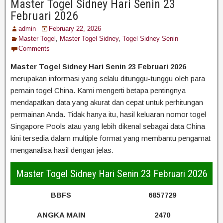
Master Togel Sidney Hari Senin 23
Februari 2026
admin
February 22, 2026
Master Togel
,
Master Togel Sidney
,
Togel Sidney Senin
Comments
Master Togel Sidney Hari Senin 23 Februari 2026
merupakan informasi yang selalu ditunggu-tunggu oleh para
pemain togel China. Kami mengerti betapa pentingnya
mendapatkan data yang akurat dan cepat untuk perhitungan
permainan Anda. Tidak hanya itu, hasil keluaran nomor togel
Singapore Pools atau yang lebih dikenal sebagai data China
kini tersedia dalam multiple format yang membantu pengamat
menganalisa hasil dengan jelas.
Master Togel Sidney Hari Senin 23 Februari 2026
BBFS
6857729
ANGKA MAIN
2470