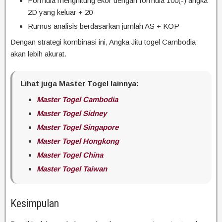
Formula menghitung ekor dengan formula 100(-) angka
2D yang keluar + 20
Rumus analisis berdasarkan jumlah AS + KOP
Dengan strategi kombinasi ini, Angka Jitu togel Cambodia
akan lebih akurat.
Lihat juga Master Togel lainnya:
Master Togel Cambodia
Master Togel Sidney
Master Togel Singapore
Master Togel Hongkong
Master Togel China
Master Togel Taiwan
Kesimpulan