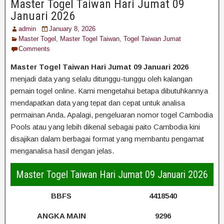
Master Togel Taiwan Hari Jumat 09
Januari 2026
admin
January 8, 2026
Master Togel
,
Master Togel Taiwan
,
Togel Taiwan Jumat
Comments
Master Togel Taiwan Hari Jumat 09 Januari 2026
menjadi data yang selalu ditunggu-tunggu oleh kalangan
pemain togel online. Kami mengetahui betapa dibutuhkannya
mendapatkan data yang tepat dan cepat untuk analisa
permainan Anda. Apalagi, pengeluaran nomor togel Cambodia
Pools atau yang lebih dikenal sebagai paito Cambodia kini
disajikan dalam berbagai format yang membantu pengamat
menganalisa hasil dengan jelas.
Master Togel Taiwan Hari Jumat 09 Januari 2026
BBFS
4418540
ANGKA MAIN
9296