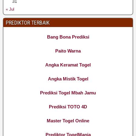
31
« Jul
PREDIKTOR TERBAIK
Bang Bona Prediksi
Paito Warna
Angka Keramat Togel
Angka Mistik Togel
Prediksi Togel Mbah Jamu
Prediksi TOTO 4D
Master Togel Online
Prediktor TogelMania