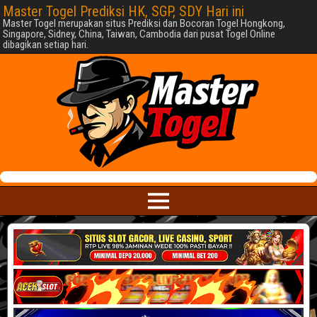
Master Togel Prediksi HK, SGP, SDY Hari ini
Master Togel merupakan situs Prediksi dan Bocoran Togel Hongkong,
Singapore, Sidney, China, Taiwan, Cambodia dari pusat Togel Online
dibagikan setiap hari.