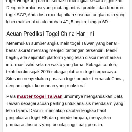
togel Hongkong hari ini semakin meningkat secara signifikan.
Dengan kombinasi yang matang antara prediksi dan bocoran
togel SGP, Anda bisa mendapatkan susunan angka main yang
lebih maksimal untuk taruhan 4D, 5 angka, hingga 6D.
Acuan Prediksi Togel China Hari ini
Menemukan sumber angka main togel Taiwan yang benar-
benar akurat memang menjadi tantangan tersendiri. Meski
begitu, ada sejumlah platform yang telah diakui memberikan
informasi valid selama waktu yang lama. Sebagai contoh,
telah berdiri sejak 2005 sebagai platform togel terpercaya.
Situs ini menyediakan pasaran togel populer termasuk China,
dengan tingkat keamanan yang maksimal.
Para
master togel Taiwan
umumnya mengandalkan Data
Taiwan sebagai acuan penting untuk analisis mendalam yang
lebih tajam. Data ini mencakup catatan lengkap hasil
pengeluaran togel HK dari periode lampau, menyajikan
gambaran historis yang bernilai tinggi bagi pemain.