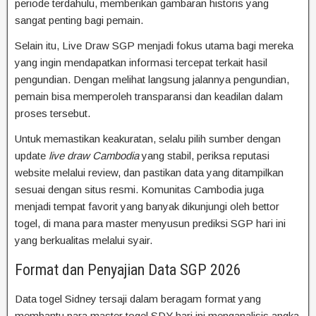
periode terdahulu, memberikan gambaran historis yang
sangat penting bagi pemain.
Selain itu, Live Draw SGP menjadi fokus utama bagi mereka
yang ingin mendapatkan informasi tercepat terkait hasil
pengundian. Dengan melihat langsung jalannya pengundian,
pemain bisa memperoleh transparansi dan keadilan dalam
proses tersebut.
Untuk memastikan keakuratan, selalu pilih sumber dengan
update
live draw Cambodia
yang stabil, periksa reputasi
website melalui review, dan pastikan data yang ditampilkan
sesuai dengan situs resmi. Komunitas Cambodia juga
menjadi tempat favorit yang banyak dikunjungi oleh bettor
togel, di mana para master menyusun prediksi SGP hari ini
yang berkualitas melalui syair.
Format dan Penyajian Data SGP 2026
Data togel Sidney tersaji dalam beragam format yang
membantu para master togel SDY hari ini menganalisis angka