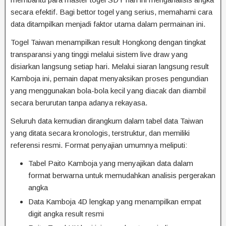
secara efektif. Bagi bettor togel yang serius, memahami cara
data ditampilkan menjadi faktor utama dalam permainan ini.
Togel Taiwan menampilkan result Hongkong dengan tingkat
transparansi yang tinggi melalui sistem live draw yang
disiarkan langsung setiap hari. Melalui siaran langsung result
Kamboja ini, pemain dapat menyaksikan proses pengundian
yang menggunakan bola-bola kecil yang diacak dan diambil
secara berurutan tanpa adanya rekayasa.
Seluruh data kemudian dirangkum dalam tabel data Taiwan
yang ditata secara kronologis, terstruktur, dan memiliki
referensi resmi. Format penyajian umumnya meliputi:
Tabel Paito Kamboja yang menyajikan data dalam
format berwarna untuk memudahkan analisis pergerakan
angka
Data Kamboja 4D lengkap yang menampilkan empat
digit angka result resmi