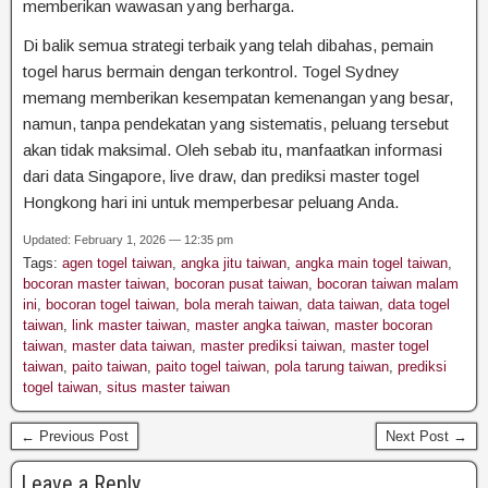
memberikan wawasan yang berharga.
Di balik semua strategi terbaik yang telah dibahas, pemain
togel harus bermain dengan terkontrol. Togel Sydney
memang memberikan kesempatan kemenangan yang besar,
namun, tanpa pendekatan yang sistematis, peluang tersebut
akan tidak maksimal. Oleh sebab itu, manfaatkan informasi
dari data Singapore, live draw, dan prediksi master togel
Hongkong hari ini untuk memperbesar peluang Anda.
Updated: February 1, 2026 — 12:35 pm
Tags:
agen togel taiwan
,
angka jitu taiwan
,
angka main togel taiwan
,
bocoran master taiwan
,
bocoran pusat taiwan
,
bocoran taiwan malam
ini
,
bocoran togel taiwan
,
bola merah taiwan
,
data taiwan
,
data togel
taiwan
,
link master taiwan
,
master angka taiwan
,
master bocoran
taiwan
,
master data taiwan
,
master prediksi taiwan
,
master togel
taiwan
,
paito taiwan
,
paito togel taiwan
,
pola tarung taiwan
,
prediksi
togel taiwan
,
situs master taiwan
← Previous Post
Next Post →
Leave a Reply