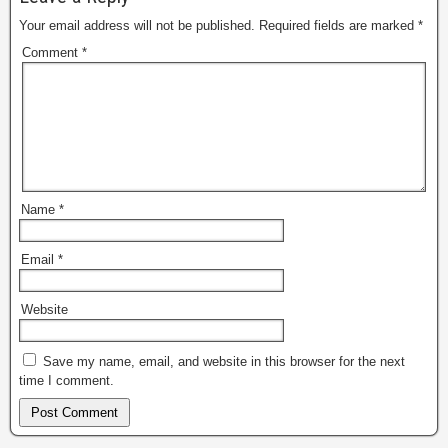
Your email address will not be published.
Required fields are marked
*
Comment
*
Name
*
Email
*
Website
Save my name, email, and website in this browser for the next
time I comment.