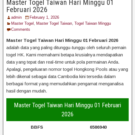
Master Togel Taiwan Hari Minggu 01
Februari 2026
admin
February 1, 2026
Master Togel
,
Master Togel Taiwan
,
Togel Taiwan Minggu
Comments
Master Togel Taiwan Hari Minggu 01 Februari 2026
adalah data yang paling ditunggu-tunggu oleh seluruh pemain
togel HK. Kami memahami betapa krusialnya mendapatkan
data yang tepat dan real-time untuk pola permainan Anda.
Apalagi, pengeluaran nomor togel Hongkong Pools atau yang
lebih dikenal sebagai data Cambodia kini tersedia dalam
berbagai format yang memudahkan pengamat menganalisa
hasil dengan mudah.
Master Togel Taiwan Hari Minggu 01 Februari
2026
BBFS
6586940