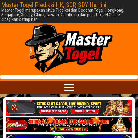
Master Togel Prediksi HK, SGP, SDY Hari ini
Master Togel merupakan situs Prediksi dan Bocoran Togel Hongkong,
Singapore, Sidney, China, Taiwan, Cambodia dari pusat Togel Online
dibagikan setiap hari.