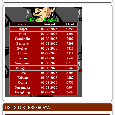
LIST SITUS TERPERCAYA