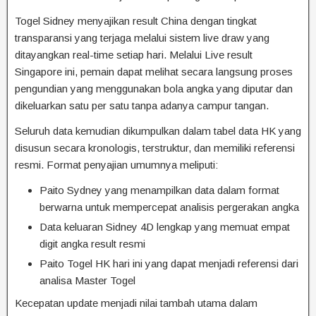
Togel Sidney menyajikan result China dengan tingkat
transparansi yang terjaga melalui sistem live draw yang
ditayangkan real-time setiap hari. Melalui Live result
Singapore ini, pemain dapat melihat secara langsung proses
pengundian yang menggunakan bola angka yang diputar dan
dikeluarkan satu per satu tanpa adanya campur tangan.
Seluruh data kemudian dikumpulkan dalam tabel data HK yang
disusun secara kronologis, terstruktur, dan memiliki referensi
resmi. Format penyajian umumnya meliputi:
Paito Sydney yang menampilkan data dalam format
berwarna untuk mempercepat analisis pergerakan angka
Data keluaran Sidney 4D lengkap yang memuat empat
digit angka result resmi
Paito Togel HK hari ini yang dapat menjadi referensi dari
analisa Master Togel
Kecepatan update menjadi nilai tambah utama dalam