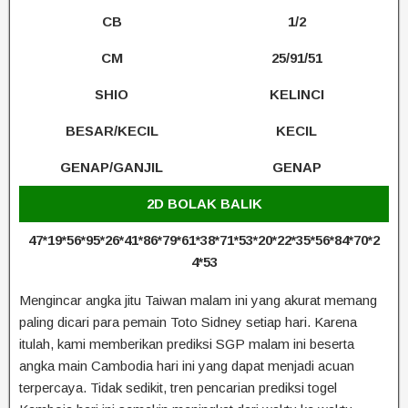
CB
1/2
CM
25/91/51
SHIO
KELINCI
BESAR/KECIL
KECIL
GENAP/GANJIL
GENAP
2D BOLAK BALIK
47*19*56*95*26*41*86*79*61*38*71*53*20*22*35*56*84*70*2
4*53
Mengincar angka jitu Taiwan malam ini yang akurat memang
paling dicari para pemain Toto Sidney setiap hari. Karena
itulah, kami memberikan prediksi SGP malam ini beserta
angka main Cambodia hari ini yang dapat menjadi acuan
terpercaya. Tidak sedikit, tren pencarian prediksi togel