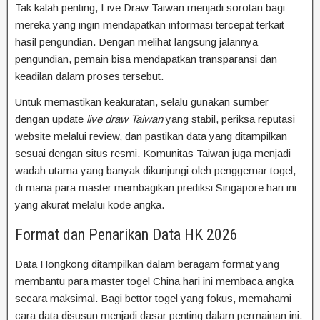
Tak kalah penting, Live Draw Taiwan menjadi sorotan bagi
mereka yang ingin mendapatkan informasi tercepat terkait
hasil pengundian. Dengan melihat langsung jalannya
pengundian, pemain bisa mendapatkan transparansi dan
keadilan dalam proses tersebut.
Untuk memastikan keakuratan, selalu gunakan sumber
dengan update
live draw Taiwan
yang stabil, periksa reputasi
website melalui review, dan pastikan data yang ditampilkan
sesuai dengan situs resmi. Komunitas Taiwan juga menjadi
wadah utama yang banyak dikunjungi oleh penggemar togel,
di mana para master membagikan prediksi Singapore hari ini
yang akurat melalui kode angka.
Format dan Penarikan Data HK 2026
Data Hongkong ditampilkan dalam beragam format yang
membantu para master togel China hari ini membaca angka
secara maksimal. Bagi bettor togel yang fokus, memahami
cara data disusun menjadi dasar penting dalam permainan ini.