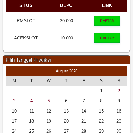
SITUS
DEPO
LINK
RMSLOT
20.000
DAFTAR
ACEKSLOT
10.000
DAFTAR
Pilih Tanggal Prediksi
August 2026
M
T
W
T
F
S
S
1
2
3
4
5
6
7
8
9
10
11
12
13
14
15
16
17
18
19
20
21
22
23
24
25
26
27
28
29
30