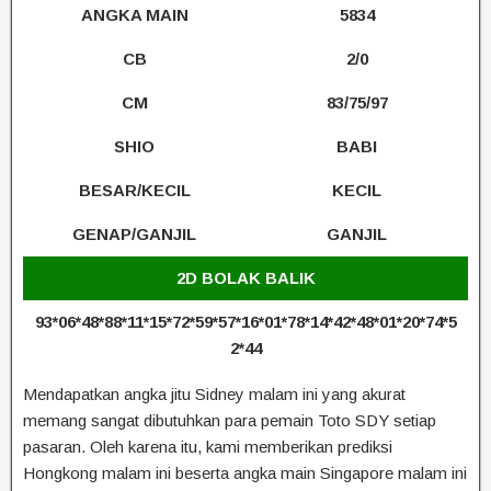
ANGKA MAIN
5834
CB
2/0
CM
83/75/97
SHIO
BABI
BESAR/KECIL
KECIL
GENAP/GANJIL
GANJIL
2D BOLAK BALIK
93*06*48*88*11*15*72*59*57*16*01*78*14*42*48*01*20*74*5
2*44
Mendapatkan angka jitu Sidney malam ini yang akurat
memang sangat dibutuhkan para pemain Toto SDY setiap
pasaran. Oleh karena itu, kami memberikan prediksi
Hongkong malam ini beserta angka main Singapore malam ini