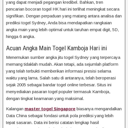
yang dapat menjadi pegangan kredibel. Bahkan, tren
pencarian bocoran togel HK hari ini terlihat meningkat secara
signifikan. Dengan perpaduan yang matang antara analisa dan
prediksi togel Sydney, Anda bisa mendapatkan rangkaian
angka main yang lebih optimal untuk taruhan empat digit, 5D,
hingga 6 angka.
Acuan Angka Main Togel Kamboja Hari ini
Menemukan sumber angka jitu togel Sydney yang terpercaya
memang tidaklah mudah. Akan tetapi, ada sejumlah platform
yang telah terbukti memberikan informasi presisi selama
waktu yang lama. Salah satu di antaranya, telah beroperasi
sejak 2005 sebagai bandar togel online terbesar. Situs ini
menyediakan pasaran togel populer termasuk Kamboja,
dengan tingkat keamanan yang maksimal.
Kalangan
master togel Singapore
biasanya mengandalkan
Data China sebagai fondasi untuk pola prediksi yang lebih
tepat sasaran. Data ini berisi catatan lengkap hasil