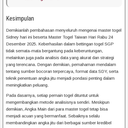
Kesimpulan
Demikianlah pembahasan menyeluruh mengenai master togel
Sidney hari ini beserta Master Togel Taiwan Hari Rabu 24
Desember 2025. Keberhasilan dalam bettingan togel SGP
tidak semata-mata bergantung pada keberuntungan,
melainkan juga pada analisis data yang akurat dan strategi
yang terencana. Dengan demikian, pemahaman mendalam
tentang sumber bocoran terpercaya, format data SDY, serta
teknik penentuan angka jitu menjadi pondasi penting dalam
meningkatkan peluang.
Pada dasarnya, setiap pemain togel dituntut untuk
mengembangkan metode analisisnya sendiri. Meskipun
demikian, Angka Main dari para master togel tetap bisa
menjadi acuan yang bermanfaat. Sebaiknya selalu
membandingkan angka jitu dari berbagai sumber kredibel