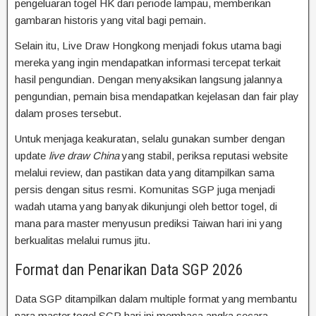
pengeluaran togel HK dari periode lampau, memberikan
gambaran historis yang vital bagi pemain.
Selain itu, Live Draw Hongkong menjadi fokus utama bagi
mereka yang ingin mendapatkan informasi tercepat terkait
hasil pengundian. Dengan menyaksikan langsung jalannya
pengundian, pemain bisa mendapatkan kejelasan dan fair play
dalam proses tersebut.
Untuk menjaga keakuratan, selalu gunakan sumber dengan
update
live draw China
yang stabil, periksa reputasi website
melalui review, dan pastikan data yang ditampilkan sama
persis dengan situs resmi. Komunitas SGP juga menjadi
wadah utama yang banyak dikunjungi oleh bettor togel, di
mana para master menyusun prediksi Taiwan hari ini yang
berkualitas melalui rumus jitu.
Format dan Penarikan Data SGP 2026
Data SGP ditampilkan dalam multiple format yang membantu
para master togel SGP hari ini membaca angka secara