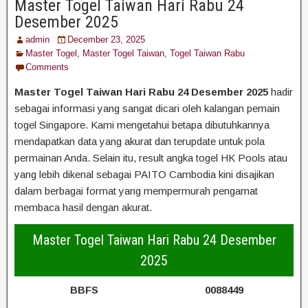
Master Togel Taiwan Hari Rabu 24
Desember 2025
admin
December 23, 2025
Master Togel
,
Master Togel Taiwan
,
Togel Taiwan Rabu
Comments
Master Togel Taiwan Hari Rabu 24 Desember 2025
hadir
sebagai informasi yang sangat dicari oleh kalangan pemain
togel Singapore. Kami mengetahui betapa dibutuhkannya
mendapatkan data yang akurat dan terupdate untuk pola
permainan Anda. Selain itu, result angka togel HK Pools atau
yang lebih dikenal sebagai PAITO Cambodia kini disajikan
dalam berbagai format yang mempermurah pengamat
membaca hasil dengan akurat.
Master Togel Taiwan Hari Rabu 24 Desember
2025
BBFS
0088449