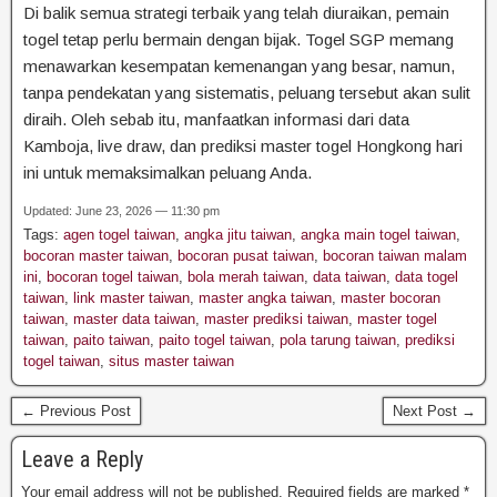
Di balik semua strategi terbaik yang telah diuraikan, pemain
togel tetap perlu bermain dengan bijak. Togel SGP memang
menawarkan kesempatan kemenangan yang besar, namun,
tanpa pendekatan yang sistematis, peluang tersebut akan sulit
diraih. Oleh sebab itu, manfaatkan informasi dari data
Kamboja, live draw, dan prediksi master togel Hongkong hari
ini untuk memaksimalkan peluang Anda.
Updated: June 23, 2026 — 11:30 pm
Tags:
agen togel taiwan
,
angka jitu taiwan
,
angka main togel taiwan
,
bocoran master taiwan
,
bocoran pusat taiwan
,
bocoran taiwan malam
ini
,
bocoran togel taiwan
,
bola merah taiwan
,
data taiwan
,
data togel
taiwan
,
link master taiwan
,
master angka taiwan
,
master bocoran
taiwan
,
master data taiwan
,
master prediksi taiwan
,
master togel
taiwan
,
paito taiwan
,
paito togel taiwan
,
pola tarung taiwan
,
prediksi
togel taiwan
,
situs master taiwan
← Previous Post
Next Post →
Leave a Reply
Your email address will not be published.
Required fields are marked
*