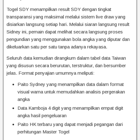
Togel SDY menampilkan result SDY dengan tingkat
transparansi yang maksimal melalui sistem live draw yang
disiarkan langsung setiap hari. Melalui siaran langsung result
Sidney ini, pemain dapat melihat secara langsung proses
pengundian yang menggunakan bola angka yang diputar dan
dikeluarkan satu per satu tanpa adanya rekayasa.
Seluruh data kemudian dirangkum dalam tabel data Taiwan
yang disusun secara berurutan, terstruktur, dan bersumber
jelas. Format penyajian umumnya meliputi:
Paito Sydney yang menampilkan data dalam format
visual warna untuk memudahkan analisis pergerakan
angka
Data Kamboja 4 digit yang menampilkan empat digit
angka hasil pengeluaran
Paito HK terbaru yang dapat menjadi pegangan dari
perhitungan Master Togel