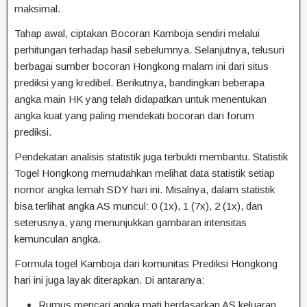
maksimal.
Tahap awal, ciptakan Bocoran Kamboja sendiri melalui
perhitungan terhadap hasil sebelumnya. Selanjutnya, telusuri
berbagai sumber bocoran Hongkong malam ini dari situs
prediksi yang kredibel. Berikutnya, bandingkan beberapa
angka main HK yang telah didapatkan untuk menentukan
angka kuat yang paling mendekati bocoran dari forum
prediksi.
Pendekatan analisis statistik juga terbukti membantu. Statistik
Togel Hongkong memudahkan melihat data statistik setiap
nomor angka lemah SDY hari ini. Misalnya, dalam statistik
bisa terlihat angka AS muncul: 0 (1x), 1 (7x), 2 (1x), dan
seterusnya, yang menunjukkan gambaran intensitas
kemunculan angka.
Formula togel Kamboja dari komunitas Prediksi Hongkong
hari ini juga layak diterapkan. Di antaranya:
Rumus mencari angka mati berdasarkan AS keluaran