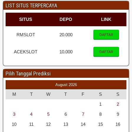
LIST SITUS TERPERCAYA
SITUS
DEPO
LINK
RMSLOT
20.000
DAFTAR
ACEKSLOT
10.000
DAFTAR
Pilih Tanggal Prediksi
August 2026
M
T
W
T
F
S
S
1
2
3
4
5
6
7
8
9
10
11
12
13
14
15
16