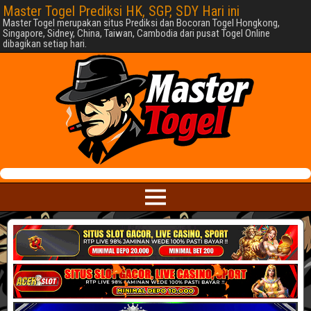
Master Togel Prediksi HK, SGP, SDY Hari ini
Master Togel merupakan situs Prediksi dan Bocoran Togel Hongkong,
Singapore, Sidney, China, Taiwan, Cambodia dari pusat Togel Online
dibagikan setiap hari.