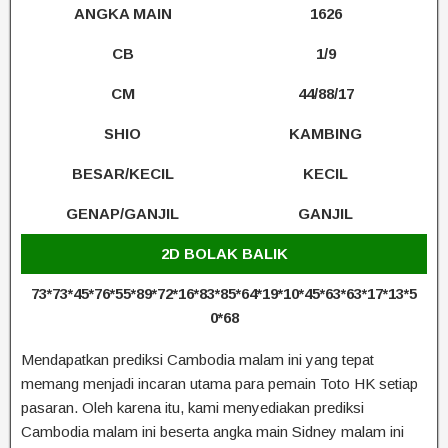
ANGKA MAIN
1626
CB
1/9
CM
44/88/17
SHIO
KAMBING
BESAR/KECIL
KECIL
GENAP/GANJIL
GANJIL
2D BOLAK BALIK
73*73*45*76*55*89*72*16*83*85*64*19*10*45*63*63*17*13*5
0*68
Mendapatkan prediksi Cambodia malam ini yang tepat
memang menjadi incaran utama para pemain Toto HK setiap
pasaran. Oleh karena itu, kami menyediakan prediksi
Cambodia malam ini beserta angka main Sidney malam ini