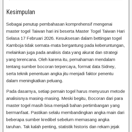
Kesimpulan
Sebagai penutup pembahasan komprehensif mengenai
master togel Taiwan hari ini beserta Master Togel Taiwan Hari
Selasa 17 Februari 2026. Kesuksesan dalam bettingan togel
Kamboja tidak semata-mata bergantung pada keberuntungan,
melainkan juga pada analisis data yang akurat dan strategi
yang terencana. Oleh karena itu, pemahaman mendalam
tentang sumber bocoran terpercaya, format data Sidney,
serta teknik penentuan angka jitu menjadi faktor penentu
dalam meningkatkan peluang.
Pada dasarnya, setiap pemain togel harus menyusun metode
analisisnya masing-masing. Meski begitu, Bocoran dari para
master togel masih bisa menjadi bahan pertimbangan yang
bermanfaat. Pastikan selalu membandingkan angka main dari
beberapa sumber kredibel sebelum memasang angka
taruhan. Tak kalah penting, statistik historis dan rekam jejak