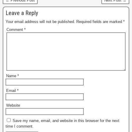
← Previous Post
Next Post →
Leave a Reply
Your email address will not be published.
Required fields are marked
*
Comment
*
Name
*
Email
*
Website
Save my name, email, and website in this browser for the next
time I comment.