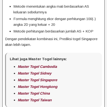
Metode menentukan angka mati berdasarkan AS
keluaran sebelumnya
Formula menghitung ekor dengan perhitungan 100(-)
angka 2D yang keluar + 20
Metode perhitungan berdasarkan jumlah AS + KOP
Dengan pendekatan kombinasi ini, Prediksi togel Singapore
akan lebih tajam.
Lihat juga Master Togel lainnya:
Master Togel Cambodia
Master Togel Sidney
Master Togel Singapore
Master Togel Hongkong
Master Togel China
Master Togel Taiwan