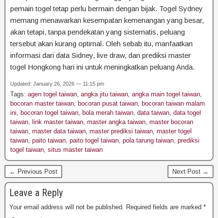
pemain togel tetap perlu bermain dengan bijak. Togel Sydney
memang menawarkan kesempatan kemenangan yang besar,
akan tetapi, tanpa pendekatan yang sistematis, peluang
tersebut akan kurang optimal. Oleh sebab itu, manfaatkan
informasi dari data Sidney, live draw, dan prediksi master
togel Hongkong hari ini untuk meningkatkan peluang Anda.
Updated: January 26, 2026 — 11:15 pm
Tags:
agen togel taiwan
,
angka jitu taiwan
,
angka main togel taiwan
,
bocoran master taiwan
,
bocoran pusat taiwan
,
bocoran taiwan malam
ini
,
bocoran togel taiwan
,
bola merah taiwan
,
data taiwan
,
data togel
taiwan
,
link master taiwan
,
master angka taiwan
,
master bocoran
taiwan
,
master data taiwan
,
master prediksi taiwan
,
master togel
taiwan
,
paito taiwan
,
paito togel taiwan
,
pola tarung taiwan
,
prediksi
togel taiwan
,
situs master taiwan
← Previous Post
Next Post →
Leave a Reply
Your email address will not be published.
Required fields are marked
*