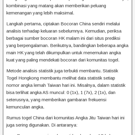
kombinasi yang matang akan memberikan peluang
kemenangan yang lebih maksimal.
Langkah pertama, ciptakan Bocoran China sendiri melalui
analisis terhadap keluaran sebelumnya. Kemudian, periksa
berbagai sumber bocoran HK malam ini dari situs prediksi
yang berpengalaman. Berikutnya, bandingkan beberapa angka
main HK yang telah dikumpulkan untuk menemukan angka
kuat yang paling mendekati bocoran dari komunitas togel.
Metode analisis statistik juga terbukti membantu. Statistik
Togel Hongkong membantu melihat data statistik setiap
nomor angka lemah Taiwan hari ini. Misalnya, dalam statistik
bisa terlihat angka AS muncul: 0 (1x), 1 (7x), 2 (1x), dan
seterusnya, yang memberikan gambaran frekuensi
kemunculan angka.
Rumus togel China dari komunitas Angka Jitu Taiwan hari ini
juga sering digunakan. Di antaranya: