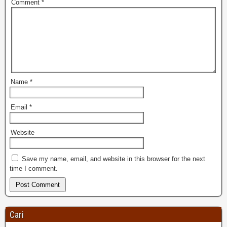
Comment
*
Name
*
Email
*
Website
Save my name, email, and website in this browser for the next
time I comment.
Cari