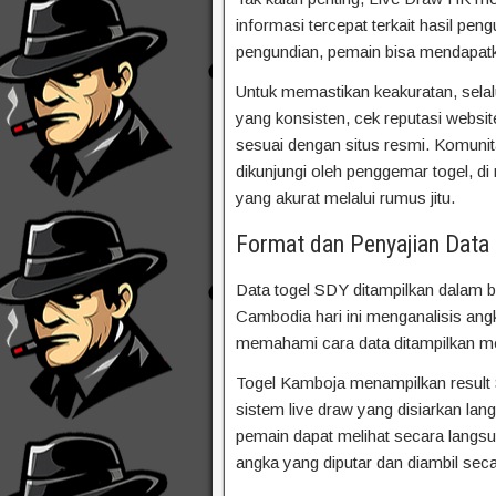
informasi tercepat terkait hasil pe
pengundian, pemain bisa mendapatka
Untuk memastikan keakuratan, sel
yang konsisten, cek reputasi websit
sesuai dengan situs resmi. Komuni
dikunjungi oleh penggemar togel, di
yang akurat melalui rumus jitu.
Format dan Penyajian Data
Data togel SDY ditampilkan dalam 
Cambodia hari ini menganalisis angka
memahami cara data ditampilkan men
Togel Kamboja menampilkan result S
sistem live draw yang disiarkan lang
pemain dapat melihat secara lang
angka yang diputar dan diambil sec