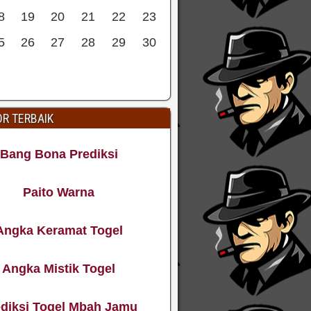
8
19
20
21
22
23
5
26
27
28
29
30
OR TERBAIK
Bang Bona Prediksi
Paito Warna
Angka Keramat Togel
Angka Mistik Togel
diksi Togel Mbah Jamu