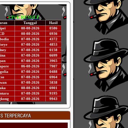
US TERPERCAYA