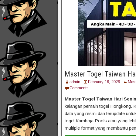
Master Togel Taiwan Har
admin
February 16, 2026
Mast
Comments
Master Togel Taiwan Hari Senin
kalangan pemain togel Hongkong. 
data yang resmi dan terupdate untu
togel Kamboja Pools atau yang lebih
multiple format yang membantu pe