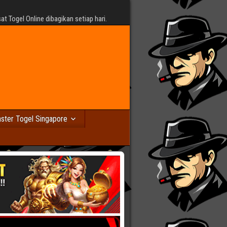
 Togel Online dibagikan setiap hari.
ster Togel Singapore