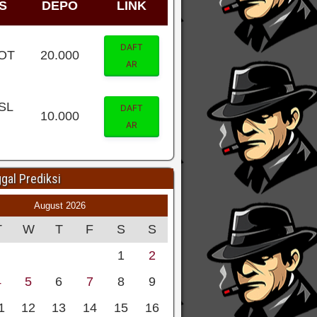
S
DEPO
LINK
DAFT
OT
20.000
AR
SL
DAFT
10.000
AR
ggal Prediksi
August 2026
T
W
T
F
S
S
1
2
4
5
6
7
8
9
1
12
13
14
15
16